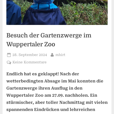
Besuch der Gartenzwerge im
Wuppertaler Zoo
Posted
By
28. September 2024
mhirt
on
zu
Keine Kommentare
Besuch
Endlich hat es geklappt! Nach der
der
Gartenzwerge
wetterbedingten Absage im Mai konnten die
im
Gartenzwerge ihren Ausflug in den
Wuppertaler
Wuppertaler Zoo am 27.09. nachholen. Ein
Zoo
stürmischer, aber toller Nachmittag mit vielen
spannenden Eindrücken und lehrreichen