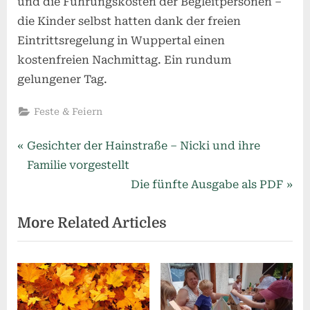
und die Führungskosten der Begleitpersonen –
die Kinder selbst hatten dank der freien
Eintrittsregelung in Wuppertal einen
kostenfreien Nachmittag. Ein rundum
gelungener Tag.
Feste & Feiern
Beitragsnavigation
P
Gesichter der Hainstraße – Nicki und ihre
r
Familie vorgestellt
e
N
Die fünfte Ausgabe als PDF
v
e
More Related Articles
i
x
o
t
u
P
s
o
P
s