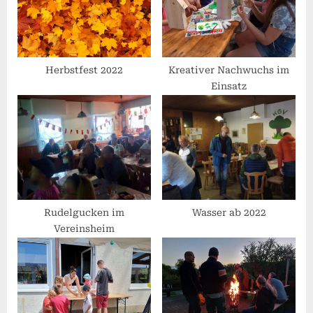
o
t
s
:
t
:
Herbstfest 2022
Kreativer Nachwuchs im
Einsatz
Rudelgucken im
Wasser ab 2022
Vereinsheim