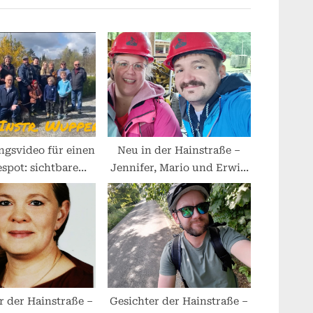
P
o
s
t
:
gsvideo für einen
Neu in der Hainstraße –
spot: sichtbare
Jennifer, Mario und Erwin
meinschaft
vorgestellt
r der Hainstraße –
Gesichter der Hainstraße –