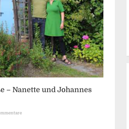
ße – Nanette und Johannes
zu
ommentare
Gesichter
der