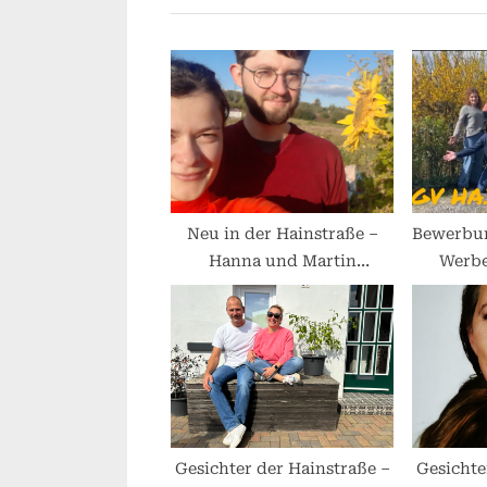
i
o
u
s
P
o
s
t
Neu in der Hainstraße –
Bewerbun
Hanna und Martin
Werbe
:
vorgestellt
Ge
Gesichter der Hainstraße –
Gesichte