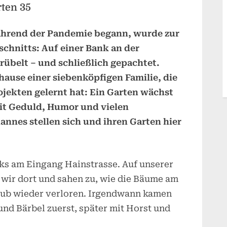
ten 35
Hainstraße
–
hrend der Pandemie begann, wurde zur
Nanette
chnitts: Auf einer Bank an der
und
Johannes
übelt – und schließlich gepachtet.
aus
hause einer siebenköpfigen Familie, die
Garten
jekten gelernt hat: Ein Garten wächst
35
mit Geduld, Humor und vielen
nnes stellen sich und ihren Garten hier
ks am Eingang Hainstrasse. Auf unserer
wir dort und sahen zu, wie die Bäume am
aub wieder verloren. Irgendwann kamen
und Bärbel zuerst, später mit Horst und