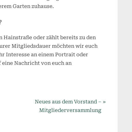
serem Garten zuhause.
?
n Hainstraße oder zählt bereits zu den
urer Mitgliedsdauer möchten wir euch
hr Interesse an einem Portrait oder
f eine Nachricht von euch an
N
Neues aus dem Vorstand –
e
Mitgliederversammlung
x
t