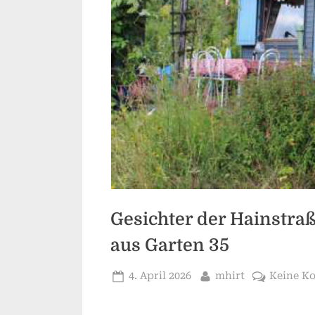
Gesichter der Hainstra
aus Garten 35
Posted
By
4. April 2026
mhirt
Keine K
on