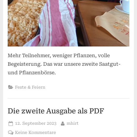
Mehr Teilnehmer, weniger Pflanzen, volle
Begeisterung. Das war unsere zweite Saatgut-
und Pflanzenbörse.
Feste & Feiern
Die zweite Ausgabe als PDF
Posted
By
12. September 2023
mhirt
on
zu
Keine Kommentare