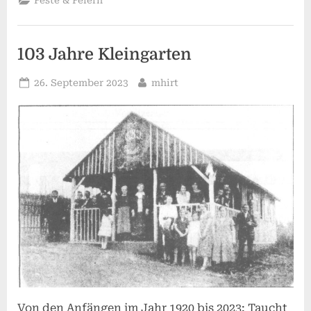
Feste & Feiern
Jahre
und
kein
bisschen
leise!”
103 Jahre Kleingarten
Posted
By
26. September 2023
mhirt
on
Von den Anfängen im Jahr 1920 bis 2023: Taucht