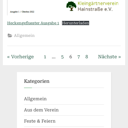
Heckengefluester Ausgabe 1
Herunterladen
Allgemein
Seitennummerierung
Vorherige
1
…
5
6
7
8
Nächste
der
Beiträge
Kategorien
Allgemein
Aus dem Verein
Feste & Feiern