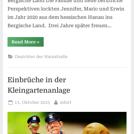
Bergische Land Die Familie und neue berufliche
Perspektiven lockten Jennifer, Mario und Erwin
im Jahr 2020 aus dem hessischen Hanau ins
Bergische Land. Drei Jahre später freuen…
“Neu
Read More
»
in
der
Hainstraße
Gesichter der Hainstraße
–
Jennifer,
Mario
und
Erwin
Einbrüche in der
vorgestellt”
Kleingartenanlage
Posted
By
13. Oktober 2023
mhirt
on