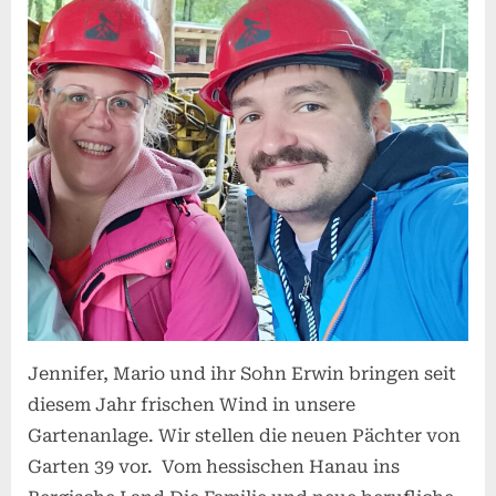
der
Hains
–
Jennif
Mario
und
Erwin
vorge
Jennifer, Mario und ihr Sohn Erwin bringen seit
diesem Jahr frischen Wind in unsere
Gartenanlage. Wir stellen die neuen Pächter von
Garten 39 vor. Vom hessischen Hanau ins