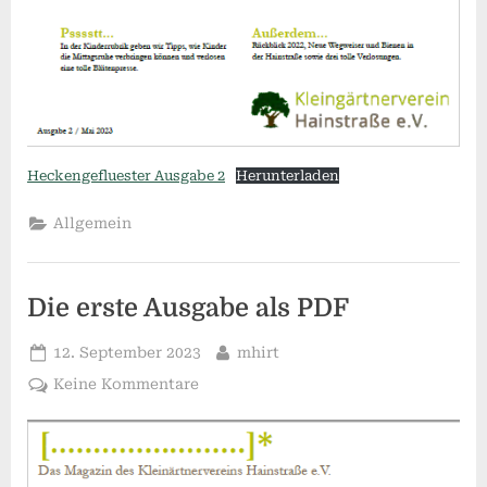
Heckengefluester Ausgabe 2
Herunterladen
Allgemein
Die erste Ausgabe als PDF
Posted
By
12. September 2023
mhirt
on
zu
Keine Kommentare
Die
erste
Ausgabe
als