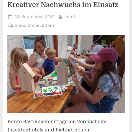
Kreativer Nachwuchs im Einsatz
Posted
By
22. September 2023
mhirt
on
zu
Keine Kommentare
Kreativer
Nachwuchs
im
Einsatz
Bunte Bastelnachmittage am Vereinsheim:
Insektenhotels und Eichhörnchen-