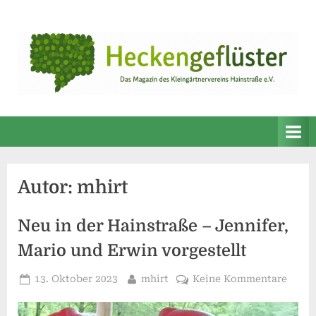
Skip
to
content
Autor:
mhirt
Neu in der Hainstraße – Jennifer,
Mario und Erwin vorgestellt
Posted
By
zu
13. Oktober 2023
mhirt
Keine Kommentare
on
Neu
in