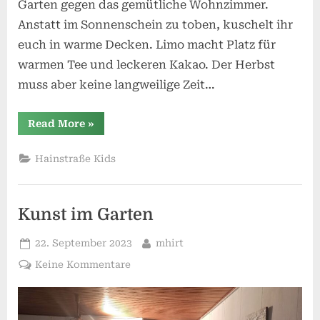
Garten gegen das gemütliche Wohnzimmer.
Anstatt im Sonnenschein zu toben, kuschelt ihr
euch in warme Decken. Limo macht Platz für
warmen Tee und leckeren Kakao. Der Herbst
muss aber keine langweilige Zeit…
“Hainstrasse
Read More
»
Kids
–
Was
Hainstraße Kids
tun
im
Herbst?”
Kunst im Garten
Posted
By
22. September 2023
mhirt
on
zu
Keine Kommentare
Kunst
im
Garten