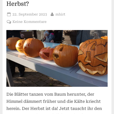
Herbst?
Posted
By
22. September 2023
mhirt
on
zu
Keine Kommentare
Hainstrasse
Kids
–
Was
tun
im
Herbst?
Die Blätter tanzen vom Baum herunter, der
Himmel dämmert früher und die Kälte kriecht
herein. Der Herbst ist da! Jetzt tauscht ihr den