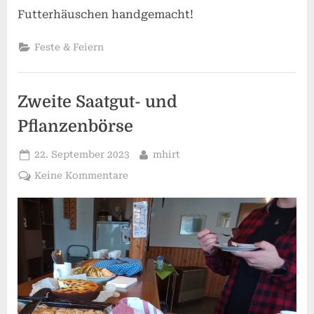
Futterhäuschen handgemacht!
Feste & Feiern
Zweite Saatgut- und
Pflanzenbörse
Posted
By
22. September 2023
mhirt
on
zu
Keine Kommentare
Zweite
Saatgut-
und
Pflanzenbörse