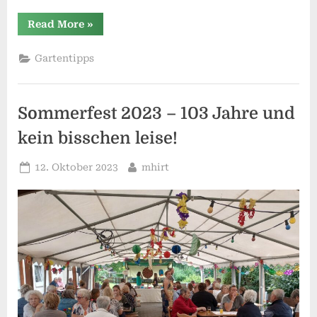
“Einbrüche
Read More
»
in
der
Kleingartenanlage”
Gartentipps
Sommerfest 2023 – 103 Jahre und
kein bisschen leise!
Posted
By
12. Oktober 2023
mhirt
on