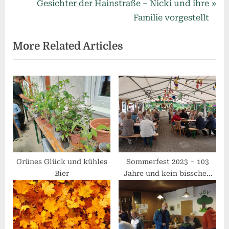
r
N
Gesichter der Hainstraße – Nicki und ihre
e
e
Familie vorgestellt
v
x
More Related Articles
i
t
o
P
u
o
s
s
P
t
o
:
s
t
:
Grünes Glück und kühles
Sommerfest 2023 – 103
Bier
Jahre und kein bisschen
leise!