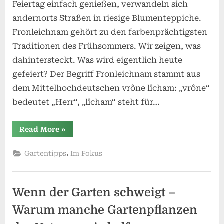
Feiertag einfach genießen, verwandeln sich
andernorts Straßen in riesige Blumenteppiche.
Fronleichnam gehört zu den farbenprächtigsten
Traditionen des Frühsommers. Wir zeigen, was
dahintersteckt. Was wird eigentlich heute
gefeiert? Der Begriff Fronleichnam stammt aus
dem Mittelhochdeutschen vrône lîcham: „vrône“
bedeutet „Herr“, „lîcham“ steht für…
“Wenn
Read More
»
Blumen
Feiertag
haben:
,
Gartentipps
Im Fokus
Fronleichnam
aus
Gärtnersicht”
Wenn der Garten schweigt –
Warum manche Gartenpflanzen