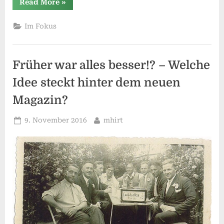
“Selbstversorgung!?
Read More
»
–
Interview
mit
Im Fokus
Giovanni
Malfitano,
einem
Selbstverorger
und
Früher war alles besser!? – Welche
Saatgutexperten”
Idee steckt hinter dem neuen
Magazin?
Posted
By
9. November 2016
mhirt
on