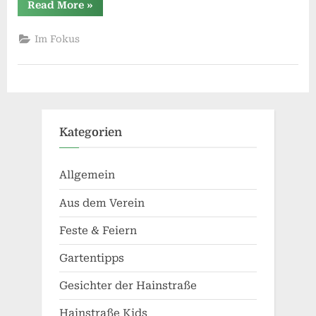
“Früher
Read More
»
war
alles
besser!?
Im Fokus
–
Welche
Idee
steckt
hinter
dem
neuen
Magazin?”
Kategorien
Allgemein
Aus dem Verein
Feste & Feiern
Gartentipps
Gesichter der Hainstraße
Hainstraße Kids