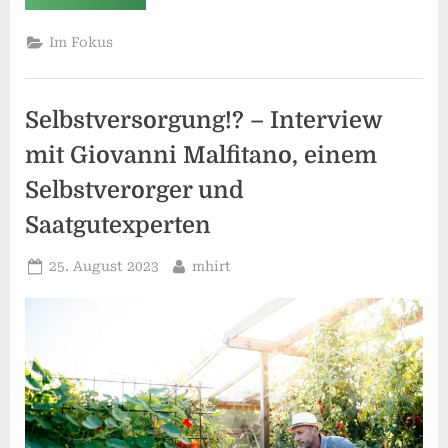
Jahre
Kleingarten”
Im Fokus
Selbstversorgung!? – Interview
mit Giovanni Malfitano, einem
Selbstverorger und
Saatgutexperten
Posted
By
25. August 2023
mhirt
on