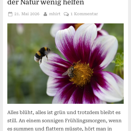
der Natur wenig helfen
Posted
By
zu
21. Mai 2026
mhirt
1 Kommentar
on
Wenn
der
Garten
schweigt
–
Warum
manche
Gartenpflanzen
der
Natur
wenig
helfen
Alles blüht, alles ist grün und trotzdem bleibt es
still. An einem sonnigen Frühlingsmorgen, wenn
es summen und flattern müsste, hört man in