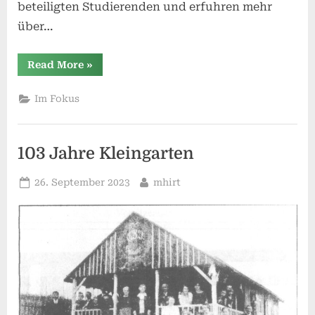
beteiligten Studierenden und erfuhren mehr
über…
“Klappe
Read More
»
die
Erste!
–
Im Fokus
Dreharbeiten
im
Vereinsheim”
103 Jahre Kleingarten
Posted
By
26. September 2023
mhirt
on