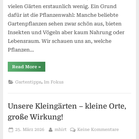
vielen Gärten erstaunlich wenig. Ein Grund
dafür ist die Pflanzenwahl: Manche beliebte
Gartenpflanzen sehen zwar schön aus, bieten
Insekten und Vögeln aber kaum Nahrung oder
Lebensraum. Wir schauen uns an, welche
Pflanzen…
“Wenn
Read More
»
der
Garten
schweigt
,
Gartentipps
Im Fokus
–
Warum
manche
Gartenpflanzen
der
Unsere Kleingärten – kleine Orte,
Natur
wenig
helfen”
große Wirkung!
Posted
By
zu
25. März 2026
mhirt
Keine Kommentare
on
Unsere