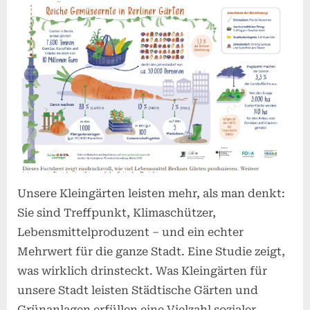
Kleingär
–
kleine
Orte,
große
Wirkung!
Unsere Kleingärten leisten mehr, als man denkt:
Sie sind Treffpunkt, Klimaschützer,
Lebensmittelproduzent – und ein echter
Mehrwert für die ganze Stadt. Eine Studie zeigt,
was wirklich drinsteckt. Was Kleingärten für
unsere Stadt leisten Städtische Gärten und
Grünanlagen erfüllen eine Vielzahl sozialer,