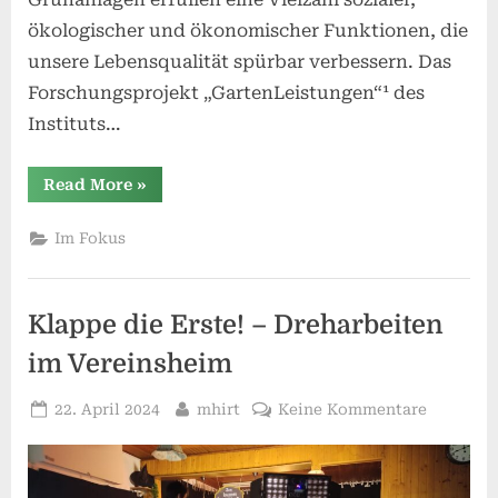
ökologischer und ökonomischer Funktionen, die
unsere Lebensqualität spürbar verbessern. Das
Forschungsprojekt „GartenLeistungen“¹ des
Instituts…
“Unsere
Read More
»
Kleingärten
–
kleine
Im Fokus
Orte,
große
Wirkung!”
Klappe die Erste! – Dreharbeiten
im Vereinsheim
Posted
By
zu
22. April 2024
mhirt
Keine Kommentare
on
Klappe
die
Erste!