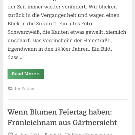
der Zeit immer wieder verändert. Wir blicken
zurück in die Vergangenheit und wagen einen
Blick in die Zukunft. Ein altes Foto.
Schwarzweiß, die Kanten etwas gewellt, ziemlich
unscharf. Das Vereinsheim der Hainstraße,
irgendwann in den 1930er Jahren. Ein Bild,
dass…
“Zum
Read More
»
Tag
des
Gartens:
Im Fokus
Der
Kleingarten
im
Wandel
–
Wenn Blumen Feiertag haben:
Zwischen
Tradition
und
Fronleichnam aus Gärtnersicht
Zukunft”
Posted
By
zu
4. Juni 2026
mhirt
Keine Kommentare