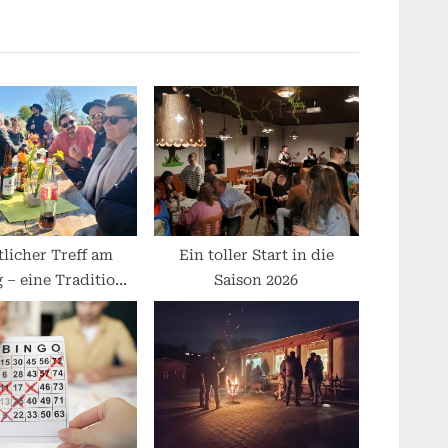
x
t
P
o
s
t
:
licher Treff am
Ein toller Start in die
 – eine Tradition
Saison 2026
ehrt zurück