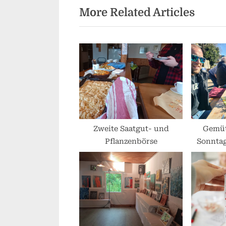
More Related Articles
e
v
i
o
u
s
P
o
s
Zweite Saatgut- und
Gemüt
Pflanzenbörse
Sonntag
t
k
: