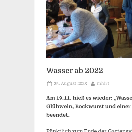
Wasser ab 2022
Posted
By
25. August 2023
mhirt
on
Am 19.11. hieß es wieder: „Wasser
Glühwein, Bockwurst und einer 
beendet.
Pünktlich zum Ende der Gartensais