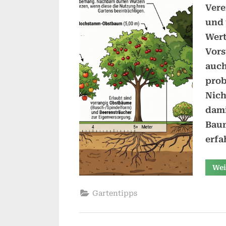
Vere
und 
Wert
Vors
auch
prob
Nich
dami
Bau
erfa
Wei
Gartentipps