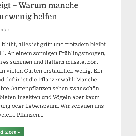
eigt – Warum manche
ur wenig helfen
zu
ntar
Wenn
s blüht, alles ist grün und trotzdem bleibt
der
Garten
till. An einem sonnigen Frühlingsmorgen,
schweigt
 es summen und flattern müsste, hört
–
in vielen Gärten erstaunlich wenig. Ein
Warum
d dafür ist die Pflanzenwahl: Manche
manche
ebte Gartenpflanzen sehen zwar schön
Gartenpflanzen
 bieten Insekten und Vögeln aber kaum
der
Natur
ung oder Lebensraum. Wir schauen uns
wenig
welche Pflanzen…
helfen
“Wenn
d More
»
der