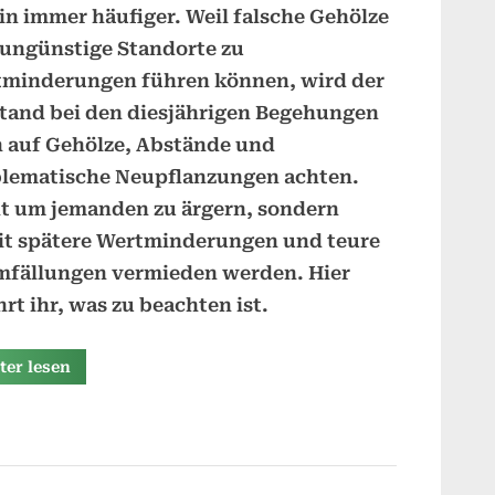
in immer häufiger. Weil falsche Gehölze
Bäumen
ungünstige Standorte zu
und
minderungen führen können, wird der
Gehölzen
im
tand bei den diesjährigen Begehungen
Kleingarten
 auf Gehölze, Abstände und
gilt
lematische Neupflanzungen achten.
t um jemanden zu ärgern, sondern
t spätere Wertminderungen und teure
mfällungen vermieden werden.
Hier
hrt ihr, was zu beachten ist.
ter lesen