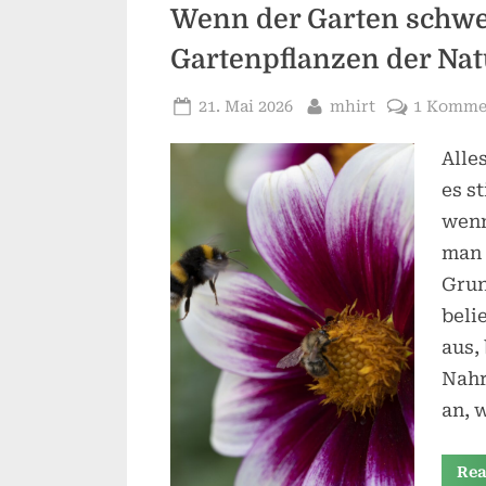
Wenn der Garten schw
Gartenpflanzen der Nat
Posted
By
21. Mai 2026
mhirt
1 Komme
on
Alle
es s
wenn
man 
Grun
beli
aus,
Nahr
an, 
Rea