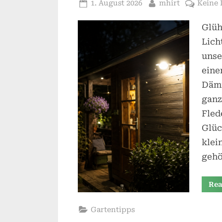
Posted
By
1. August 2026
mhirt
Keine
on
Glüh
Lich
unse
eine
Dämm
ganz
Fled
Glüc
klei
gehö
Rea
Gartentipps