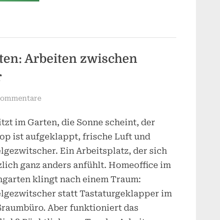
Garten
schweigt
–
Warum
manche
Gartenpflanzen
der
Natur
ten: Arbeiten zwischen
wenig
helfen”
r
zu
Kommentare
Homeoffice
itzt im Garten, die Sonne scheint, der
im
Kleingarten:
op ist aufgeklappt, frische Luft und
Arbeiten
lgezwitscher. Ein Arbeitsplatz, der sich
zwischen
zlich ganz anders anfühlt. Homeoffice im
Rosen
ngarten klingt nach einem Traum:
und
lgezwitscher statt Tastaturgeklapper im
Rasenmäher
raumbüro. Aber funktioniert das