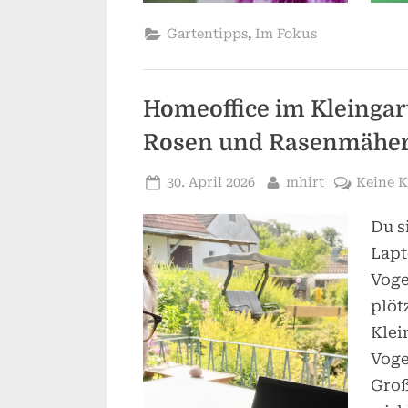
,
Gartentipps
Im Fokus
Homeoffice im Kleingar
Rosen und Rasenmähe
Posted
By
30. April 2026
mhirt
Keine 
on
Du s
Lapt
Voge
plöt
Klei
Voge
Groß