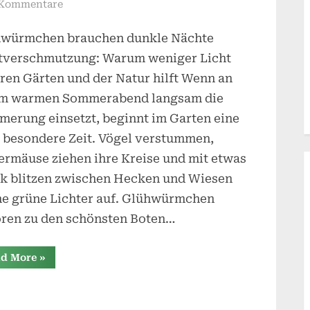
zu
 Kommentare
Lichtverschmutzung
würmchen brauchen dunkle Nächte
tverschmutzung: Warum weniger Licht
ren Gärten und der Natur hilft Wenn an
m warmen Sommerabend langsam die
erung einsetzt, beginnt im Garten eine
 besondere Zeit. Vögel verstummen,
ermäuse ziehen ihre Kreise und mit etwas
k blitzen zwischen Hecken und Wiesen
ne grüne Lichter auf. Glühwürmchen
ren zu den schönsten Boten…
“Lichtverschmutzung”
d More
»