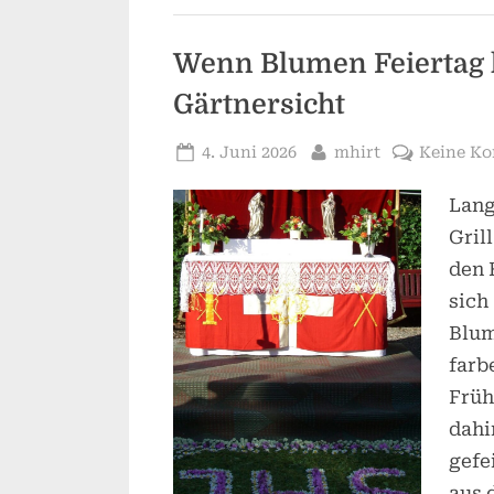
Wenn Blumen Feiertag 
Gärtnersicht
Posted
By
4. Juni 2026
mhirt
Keine K
on
Lang
Gril
den 
sich
Blum
farb
Früh
dahi
gefe
aus 