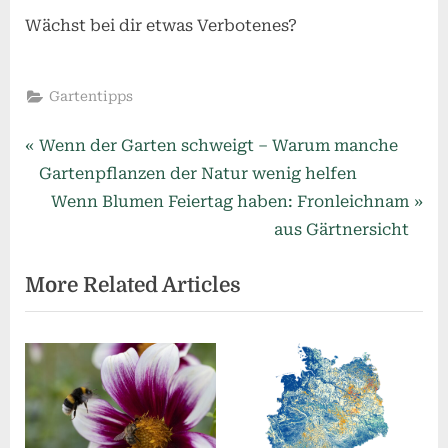
Wächst bei dir etwas Verbotenes?
Gartentipps
Beitragsnavigation
P
Wenn der Garten schweigt – Warum manche
r
Gartenpflanzen der Natur wenig helfen
e
N
Wenn Blumen Feiertag haben: Fronleichnam
v
e
aus Gärtnersicht
i
x
More Related Articles
o
t
u
P
s
o
P
s
o
t
s
: