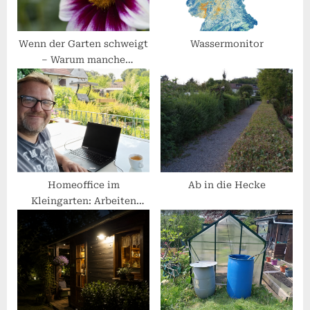
t
:
Wenn der Garten schweigt
Wassermonitor
– Warum manche
Gartenpflanzen der Natur
wenig helfen
Homeoffice im
Ab in die Hecke
Kleingarten: Arbeiten
zwischen Rosen und
Rasenmäher