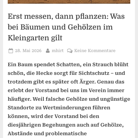
Erst messen, dann pflanzen: Was
bei Bäumen und Gehölzen im
Kleingarten gilt
Posted
By
zu
28. Mai 2026
mhirt
Keine Kommentare
on
Erst
Ein Baum spendet Schatten, ein Strauch blüht
messen,
dann
schön, die Hecke sorgt für Sichtschutz – und
pflanzen:
trotzdem gibt es später oft Ärger. Genau das
Was
erlebt der Vorstand bei uns im Verein immer
bei
häufiger. Weil falsche Gehölze und ungünstige
Bäumen
und
Standorte zu Wertminderungen führen
Gehölzen
können, wird der Vorstand bei den
im
diesjährigen Begehungen auch auf Gehölze,
Kleingart
Abstände und problematische
gilt