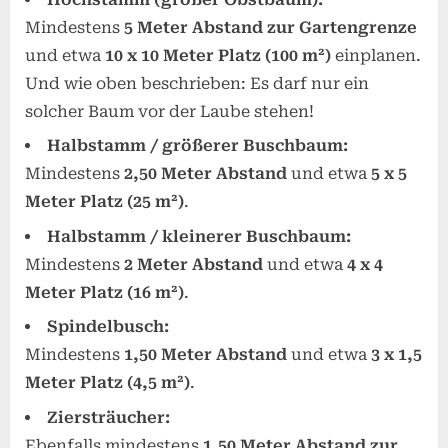
Mindestens
5 Meter Abstand zur Gartengrenze
und etwa
10 x 10 Meter Platz (100 m²)
einplanen.
Und wie oben beschrieben: Es darf nur ein
solcher Baum vor der Laube stehen!
Halbstamm / größerer Buschbaum:
Mindestens
2,50 Meter Abstand
und etwa
5 x 5
Meter Platz (25 m²)
.
Halbstamm / kleinerer Buschbaum:
Mindestens
2 Meter Abstand
und etwa
4 x 4
Meter Platz (16 m²)
.
Spindelbusch:
Mindestens
1,50 Meter Abstand
und etwa
3 x 1,5
Meter Platz (4,5 m²)
.
Ziersträucher:
Ebenfalls mindestens
1,50 Meter Abstand zur