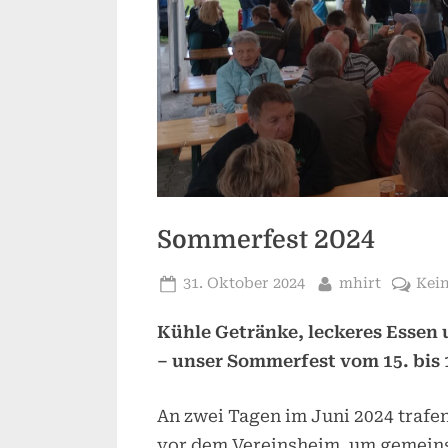
Sommerfest 2024
Posted
By
31. Oktober 2024
mhirt
Kei
on
Kühle Getränke, leckeres Essen
– unser Sommerfest vom 15. bis 1
An zwei Tagen im Juni 2024 trafe
vor dem Vereinsheim, um gemeinsa