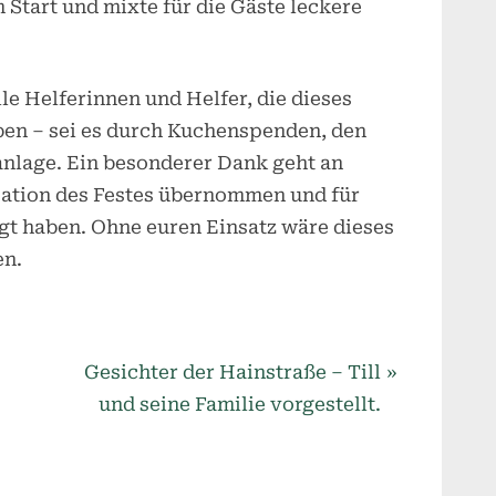
 Start und mixte für die Gäste leckere
le Helferinnen und Helfer, die dieses
en – sei es durch Kuchenspenden, den
fanlage. Ein besonderer Dank geht an
sation des Festes übernommen und für
gt haben. Ohne euren Einsatz wäre dieses
en.
N
Gesichter der Hainstraße – Till
e
und seine Familie vorgestellt.
x
t