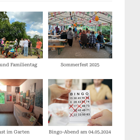
P
o
s
t
:
 und Familientag
Sommerfest 2025
st im Garten
Bingo-Abend am 04.05.2024