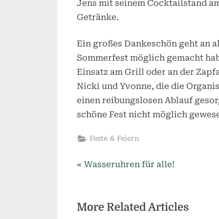
Jens mit seinem Cocktailstand am
Getränke.
Ein großes Dankeschön geht an al
Sommerfest möglich gemacht hab
Einsatz am Grill oder an der Zap
Nicki und Yvonne, die die Organi
einen reibungslosen Ablauf gesor
schöne Fest nicht möglich gewes
Feste & Feiern
P
Beitragsnavigation
Wasseruhren für alle!
r
e
More Related Articles
v