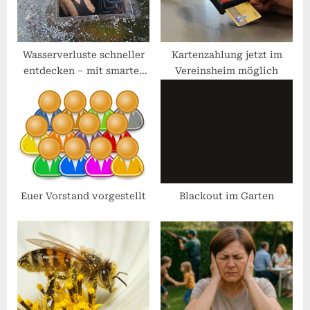
s
:
t
:
Wasserverluste schneller
Kartenzahlung jetzt im
entdecken – mit smarter
Vereinsheim möglich
Technik!
Euer Vorstand vorgestellt
Blackout im Garten