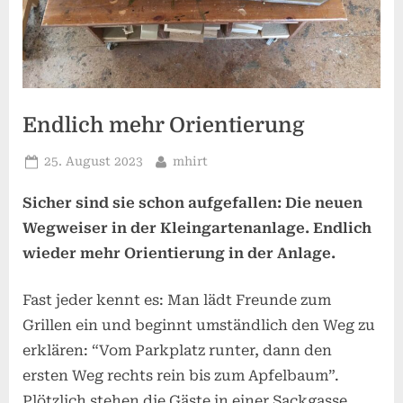
Endlich mehr Orientierung
Posted
By
25. August 2023
mhirt
on
Sicher sind sie schon aufgefallen: Die neuen
Wegweiser in der Kleingartenanlage. Endlich
wieder mehr Orientierung in der Anlage.
Fast jeder kennt es: Man lädt Freunde zum
Grillen ein und beginnt umständlich den Weg zu
erklären: “Vom Parkplatz runter, dann den
ersten Weg rechts rein bis zum Apfelbaum”.
Plötzlich stehen die Gäste in einer Sackgasse,