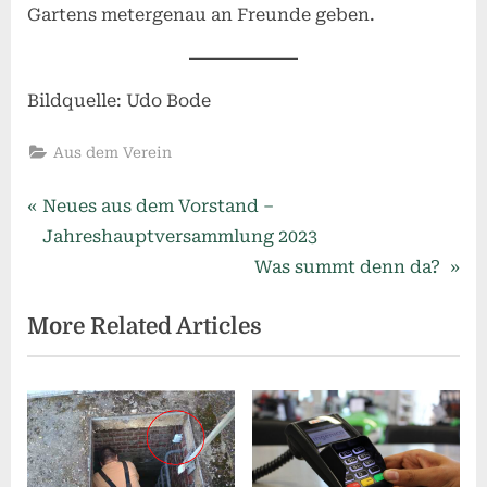
Gartens metergenau an Freunde geben.
Bildquelle: Udo Bode
Aus dem Verein
Beitragsnavigation
P
Neues aus dem Vorstand –
r
Jahreshauptversammlung 2023
e
N
Was summt denn da?
v
e
More Related Articles
i
x
o
t
u
P
s
o
P
s
o
t