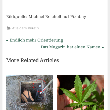
Bildquelle: Michael Reichelt auf Pixabay
Aus dem Verein
Beitragsnavigation
P
Endlich mehr Orientierung
r
N
Das Magazin hat einen Namen
e
e
More Related Articles
v
x
i
t
o
P
u
o
s
s
P
t
o
:
s