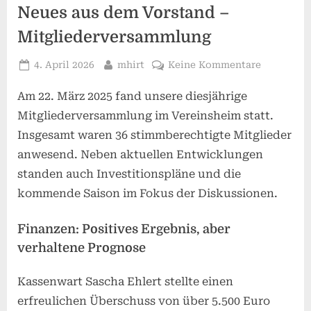
Neues aus dem Vorstand –
Mitgliederversammlung
Posted
By
zu
4. April 2026
mhirt
Keine Kommentare
on
Neues
Am 22. März 2025 fand unsere diesjährige
aus
dem
Mitgliederversammlung im Vereinsheim statt.
Vorstand
Insgesamt waren 36 stimmberechtigte Mitglieder
–
anwesend. Neben aktuellen Entwicklungen
Mitgliede
standen auch Investitionspläne und die
kommende Saison im Fokus der Diskussionen.
Finanzen: Positives Ergebnis, aber
verhaltene Prognose
Kassenwart Sascha Ehlert stellte einen
erfreulichen Überschuss von über 5.500 Euro