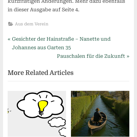
kurzfristigen Änderungen. Mehr dazu ebenfalls
in dieser Ausgabe auf Seite 4.
Aus dem Verein
Beitragsnavigation
P
Gesichter der Hainstraße – Nanette und
r
Johannes aus Garten 35
e
N
Pauschalen für die Zukunft
v
e
More Related Articles
i
x
o
t
u
P
s
o
P
s
o
t
s
:
t